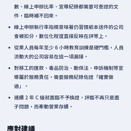
數、線上申辦比率、宣導紀錄都需要可查證的文
件，臨時補不回來。
線上申辦執行率指標意味著仍習慣紙本送件的公司
會被扣分，數位化程度直接反映在評等上。
從業人員每年至少 6 小時教育訓練是硬門檻，人員
流動大的公司容易在這一項漏接。
對移工的匯款、毒品防治、動保法、申訴機制等宣
導屬於服務責任，需要服務紀錄佐證「確實做
過」。
連續 2 年 C 級就面臨不予換證，評鑑不再只是面
子問題，而牽動營業存續。
應對建議