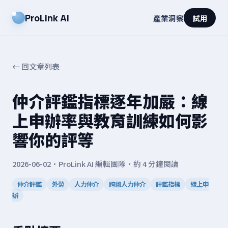
ProLink AI
產業洞察
試用
← 回文章列表
仲介評鑑指標逐年加嚴：線
上申辦率與教育訓練如何影
響你的評等
2026-06-02
·
ProLink AI 編輯團隊
·
約 4 分鐘閱讀
仲介評鑑
外勞
人力仲介
跨國人力仲介
評鑑指標
線上申
辦