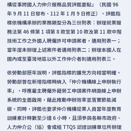
構從事跨國人力仲介服務品質評鑑要點」（民國 96
年 9 月 11 日發布、112 年 1 月 9 日修正）。評鑑指
標依機構承辦的業務類型分為三份附表：辦理就業服
務法第 46 條第 1 項第 8 款至第 10 款及第 11 款中階
技術工作之外國人聘僱許可申請案者，適用附表一；
當年度未辦理上述案件者適用附表二；辦理本國人在
國內或至臺灣地區以外工作仲介者則適用附表三。
依勞動部歷年說明，評鑑指標的擴充方向相當明確。
勞動部曾在新增指標時納入「仲介機構線上申辦執行
率」，呼應雇主聘僱外籍勞工申請案件網路線上申辦
系統的全面啟用，藉此推動申辦效率並落實節能減
碳。同時，評鑑也要求仲介機構從業人員當年度教育
訓練累計時數至少達 6 小時，且須參與各縣市政府、
人力仲介公（協）會或經 TTQS 認證訓練單位所辦理