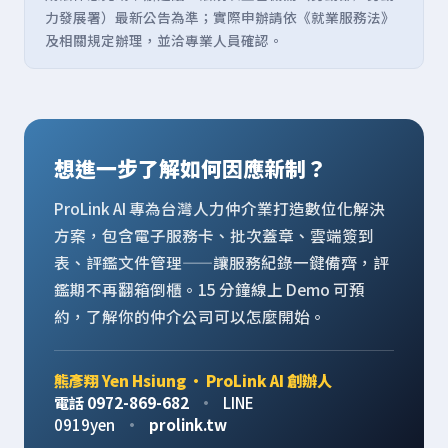
力發展署）最新公告為準；實際申辦請依《就業服務法》
及相關規定辦理，並洽專業人員確認。
想進一步了解如何因應新制？
ProLink AI 專為台灣人力仲介業打造數位化解決
方案，包含電子服務卡、批次蓋章、雲端簽到
表、評鑑文件管理——讓服務紀錄一鍵備齊，評
鑑期不再翻箱倒櫃。15 分鐘線上 Demo 可預
約，了解你的仲介公司可以怎麼開始。
熊彥翔 Yen Hsiung · ProLink AI 創辦人
電話 0972-869-682
·
LINE
0919yen
·
prolink.tw