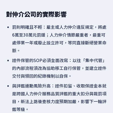
對仲介公司的實際影響
罰則明確且不輕：雇主或人力仲介違反規定，將處
6萬至30萬元罰鍰；人力仲介情節嚴重者，最重可
處停業一年或廢止設立許可，等同直接斷絕營業命
脈。
證件保管的SOP必須全面改寫：以往「集中代管」
的內部流程須改為協助移工自行保管，並建立證件
交付與領回的紀錄機制以自保。
與評鑑連動風險升高：證件扣留、收取保證金本就
是跨國人力仲介服務品質評鑑的重大扣分與裁罰項
目，新法上路後查核力度預期加嚴，影響下一輪評
鑑等級。