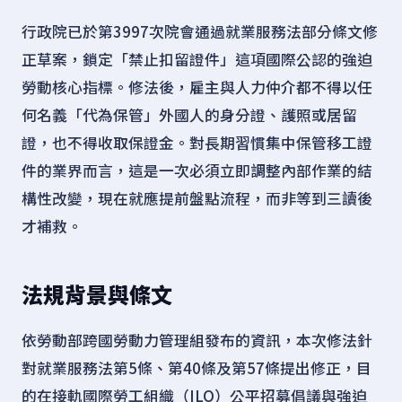
行政院已於第3997次院會通過就業服務法部分條文修
正草案，鎖定「禁止扣留證件」這項國際公認的強迫
勞動核心指標。修法後，雇主與人力仲介都不得以任
何名義「代為保管」外國人的身分證、護照或居留
證，也不得收取保證金。對長期習慣集中保管移工證
件的業界而言，這是一次必須立即調整內部作業的結
構性改變，現在就應提前盤點流程，而非等到三讀後
才補救。
法規背景與條文
依勞動部跨國勞動力管理組發布的資訊，本次修法針
對就業服務法第5條、第40條及第57條提出修正，目
的在接軌國際勞工組織（ILO）公平招募倡議與強迫