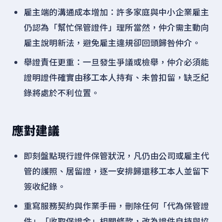
雇主端的溝通成本增加：許多家庭與中小企業雇主
仍認為「幫忙保管證件」理所當然，仲介需主動向
雇主說明新法，避免雇主違規卻回頭歸咎仲介。
舉證責任更重：一旦發生爭議或檢舉，仲介必須能
證明證件確實由移工本人持有、未曾扣留，缺乏紀
錄將處於不利位置。
應對建議
即刻盤點現行證件保管狀況，凡仍由公司或雇主代
管的護照、居留證，逐一安排歸還移工本人並留下
簽收紀錄。
重寫服務契約與作業手冊，刪除任何「代為保管證
件」「收取保證金」相關條款，改為證件自持與協