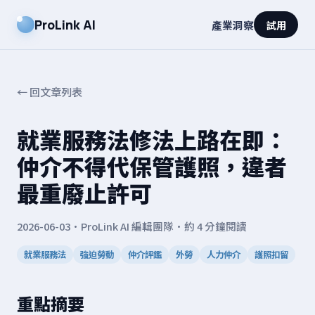
ProLink AI
產業洞察
試用
← 回文章列表
就業服務法修法上路在即：
仲介不得代保管護照，違者
最重廢止許可
2026-06-03
·
ProLink AI 編輯團隊
·
約 4 分鐘閱讀
就業服務法
強迫勞動
仲介評鑑
外勞
人力仲介
護照扣留
重點摘要