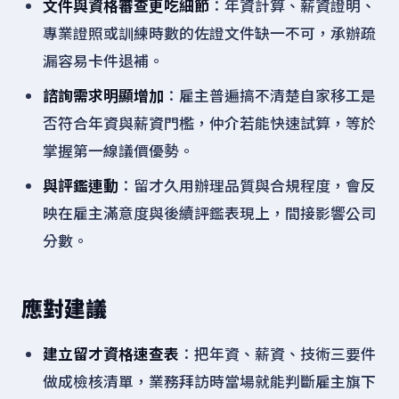
文件與資格審查更吃細節
：年資計算、薪資證明、
專業證照或訓練時數的佐證文件缺一不可，承辦疏
漏容易卡件退補。
諮詢需求明顯增加
：雇主普遍搞不清楚自家移工是
否符合年資與薪資門檻，仲介若能快速試算，等於
掌握第一線議價優勢。
與評鑑連動
：留才久用辦理品質與合規程度，會反
映在雇主滿意度與後續評鑑表現上，間接影響公司
分數。
應對建議
建立留才資格速查表
：把年資、薪資、技術三要件
做成檢核清單，業務拜訪時當場就能判斷雇主旗下