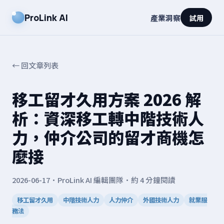
ProLink AI
產業洞察
試用
← 回文章列表
移工留才久用方案 2026 解
析：資深移工轉中階技術人
力，仲介公司的留才商機怎
麼接
2026-06-17
·
ProLink AI 編輯團隊
·
約 4 分鐘閱讀
移工留才久用
中階技術人力
人力仲介
外國技術人力
就業服
務法