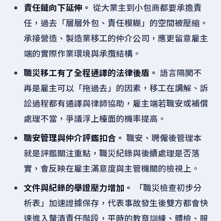
責任鏈向下延伸。
從大業主到小包商都要承擔責
任，過去「層層外包、責任模糊」的空間被壓縮。
承接營造、製造業移工的仲介公司，應更留意雇主
端的實際作業環境與承攬結構。
職災移工有了全程通譯的法律後盾。
語言隔閡不
再是雇主可以「拖過去」的因素，移工在調解、訴
訟過程都有通譯與律師協助，雇主端若職安或補償
處理不當，爭議浮上檯面的機率提高。
職安管理與仲介評鑑扣合。
職安、聘僱後管理本
就是評鑑關注重點，職災紀錄與後續處理是否落
實，會反映在雇主滿意度與主管機關的檢視上。
文件與紀錄的舉證壓力增加。
「職災檢查初步分
析表」加速證據保存，代表事故發生後雙方都會快
速進入釐清責任階段，平時的教育訓練、體檢、服