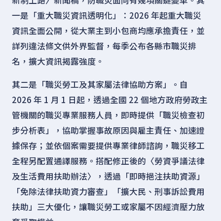
新制上路〉新聞稿，防職災面向有幾項關鍵變革。其
一是「重大職災資訊透明化」：2026 年起重大職災
資訊全面公開，從大業主到小包商均應承擔責任，並
詳列違法條文供外界監督，每季公布各縣市職災排
名，擴大資訊揭露強度。
其二是「職災勞工及其家屬法律協助方案」。自
2026 年 1 月 1 日起，透過全國 22 個地方政府勞政主
管機關的職災專業服務人員，即時提供「職災檢查初
步分析表」，協助掌握事故原因與雇主責任、加速證
據保存；並依個案需要提供專業律師諮詢，職災移工
全程另配置通譯服務。搭配修正後的〈勞資爭議法律
及生活費用扶助辦法〉，透過「即時挹注扶助資源」
「免除法律扶助資力審查」「擴大民、刑事訴訟費用
扶助」三大優化，讓職災勞工或家屬不因經濟壓力放