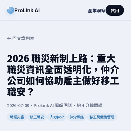
ProLink AI
產業洞察
試用
← 回文章列表
2026 職災新制上路：重大
職災資訊全面透明化，仲介
公司如何協助雇主做好移工
職安？
2026-07-09
·
ProLink AI 編輯團隊
·
約 4 分鐘閱讀
職業災害
移工職安
人力仲介
仲介評鑑
移工聘僱後管理