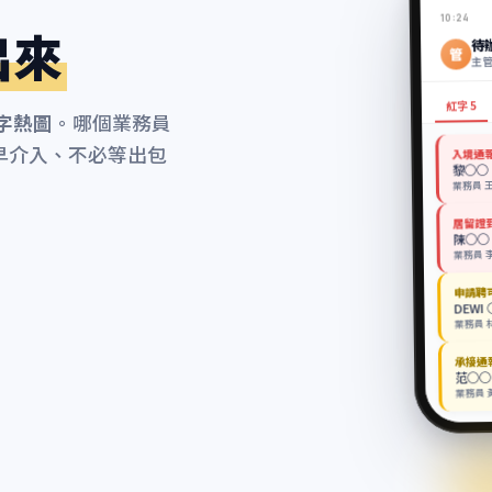
10:24
出來
待
管
主管
紅字 5
字熱圖
。哪個業務員
早介入、不必等出包
入境通
黎○○ 
業務員 王
居留證
陳○○ 
業務員 
申請聘
DEWI
業務員 
承接通
范○○
業務員 