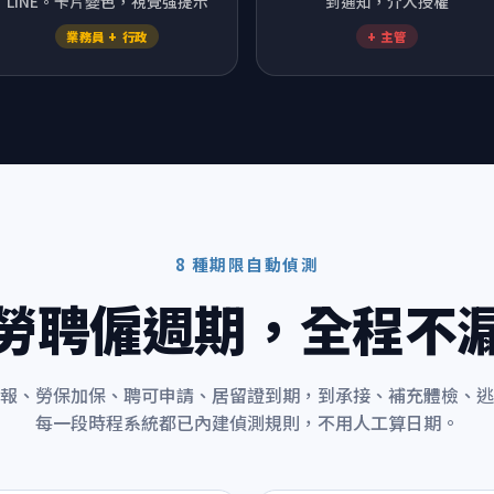
LINE。卡片變色，視覺強提示
到通知，介入授權
業務員 + 行政
+ 主管
8 種期限自動偵測
勞聘僱週期，全程不
報、勞保加保、聘可申請、居留證到期，到承接、補充體檢、逃
每一段時程系統都已內建偵測規則，不用人工算日期。