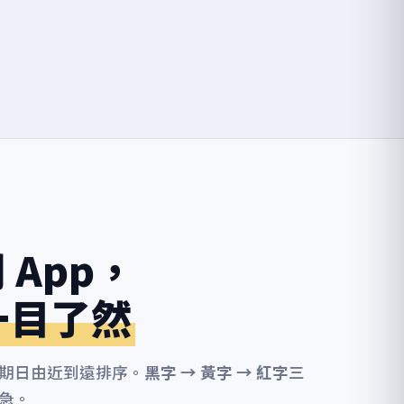
 App，
一目了然
期日由近到遠排序。
黑字 → 黃字 → 紅字
三
急。