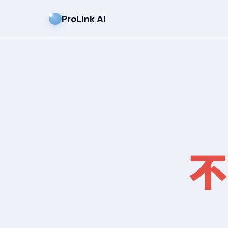
ProLink AI
不